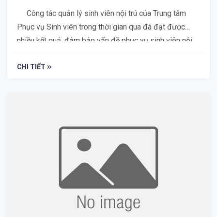
Công tác quản lý sinh viên nội trú của Trung tâm
Phục vụ Sinh viên trong thời gian qua đã đạt được
nhiều kết quả, đảm bảo vấn đề phục vụ sinh viên nội
trú và an ninh trường học, góp phần nâng cao hiệu quả
về chất lượng giáo dục đào tạo của Đại học Huế.
CHI TIẾT