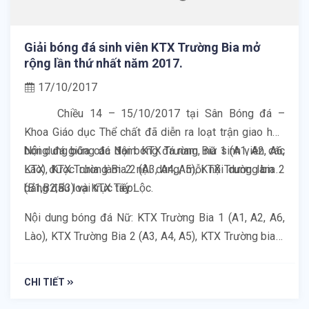
Giải bóng đá sinh viên KTX Trường Bia mở
rộng lần thứ nhất năm 2017.
17/10/2017
Chiều 14 – 15/10/2017 tại Sân Bóng đá –
Khoa Giáo dục Thể chất đã diễn ra loạt trận giao hữu
bóng đá giữa các đội bóng đá nam, nữ sinh viên các
Nội dung bóng đá Nam: KTX Trường Bia 1 (A1, A2, A6,
KTX được chia làm 2 nội dung, mỗi nội dung làm 2
Lào), KTX Trường Bia 2 (A3, A4, A5), KTX Trường bia 3
bảng đấu loại trực tiếp:
(B1,B2,B3) và KTX Tây Lộc.
Nội dung bóng đá Nữ: KTX Trường Bia 1 (A1, A2, A6,
Lào), KTX Trường Bia 2 (A3, A4, A5), KTX Trường bia 3
(B1,B2,B3), và KTX Đống Đa.
CHI TIẾT