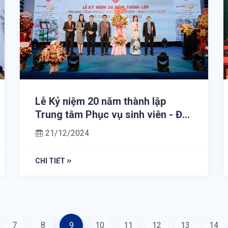
Lễ Kỷ niệm 20 năm thành lập
Trung tâm Phục vụ sinh viên - Đại
học Huế (31/12/2004 -
21/12/2024
31/12/2024)
CHI TIẾT
7
8
9
10
11
12
13
14