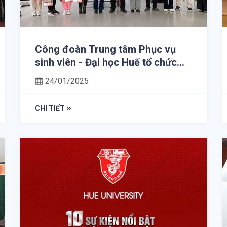
Công đoàn Trung tâm Phục vụ
sinh viên - Đại học Huế tổ chức
chương trình " Gói bánh chưng
24/01/2025
xanh - an lành đón Tết" Xuân Ất
Tỵ năm 2025
CHI TIẾT