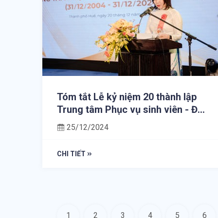
Tóm tắt Lễ kỷ niệm 20 thành lập
Trung tâm Phục vụ sinh viên - Đại
học Huế (31/12/2004 -
25/12/2024
31/12/2024)
CHI TIẾT
1
2
3
4
5
6