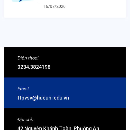
16/07/2026
Điện thoại
0234.3824198
Email
ttpvsv@hueuni.edu.vn
Địa chỉ:
42 Nguyễn Khánh Toàn, Phường An