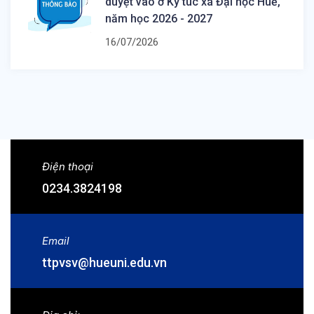
duyệt vào ở Ký túc xá Đại học Huế,
năm học 2026 - 2027
16/07/2026
Điện thoại
0234.3824198
Email
ttpvsv@hueuni.edu.vn