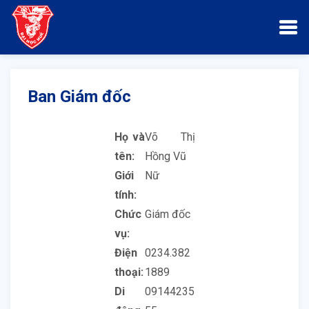
Ban Giám đốc
Họ và
Võ Thị
tên:
Hồng Vũ
Giới
Nữ
tính:
Chức
Giám đốc
vụ:
Điện
0234.382
thoại:
1889
Di
09144235