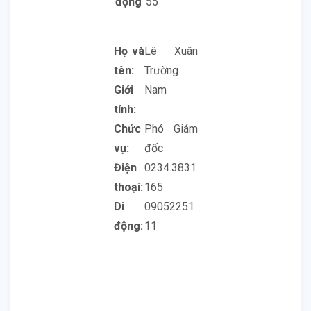
động
55
Họ và
Lê Xuân
tên:
Trường
Giới
Nam
tính:
Chức
Phó Giám
vụ:
đốc
Điện
0234.3831
thoại:
165
Di
09052251
động:
11