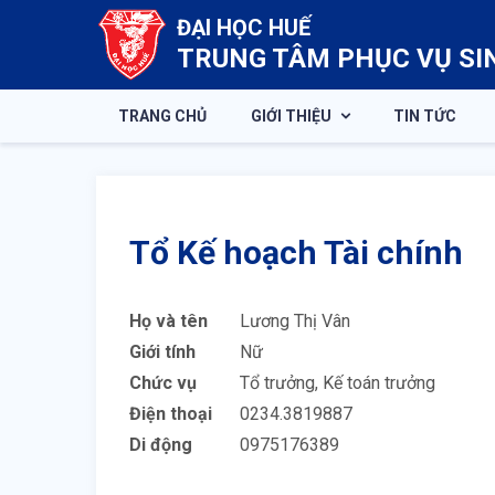
ĐẠI HỌC HUẾ
TRUNG TÂM PHỤC VỤ SI
TRANG CHỦ
GIỚI THIỆU
TIN TỨC
Tổ Kế hoạch Tài chính
Họ và tên
Lương Thị Vân
Giới tính
Nữ
Chức vụ
Tổ trưởng, Kế toán trưởng
Điện thoại
0234.3819887
Di động
0975176389