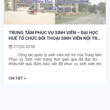
TRUNG TÂM PHỤC VỤ SINH VIÊN – ĐẠI HỌC
HUẾ TỔ CHỨC ĐỐI THOẠI SINH VIÊN NỘI TRÚ
NĂM HỌC 2017 – 2018.
27/03/2018
Công tác quản lý sinh viên nội trú của Trung tâm
Phục vụ Sinh viên trong thời gian qua đã đạt được
nhiều kết quả, đảm bảo vấn đề phục vụ sinh viên nội
trú và an ninh trường học, góp phần nâng cao hiệu quả
về chất lượng giáo dục đào tạo của Đại học Huế.
CHI TIẾT