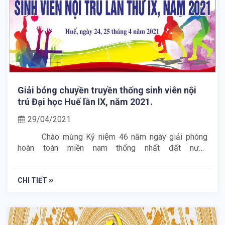
Giải bóng chuyền truyền thống sinh viên nội
trú Đại học Huế lần IX, năm 2021.
29/04/2021
Chào mừng Kỷ niệm 46 năm ngày giải phóng
hoàn toàn miền nam thống nhất đất nước
(30/04/1975-30/042021) và ngày Quốc tế lao động
01/05 đồng thời, nhằm phát huy phong trào TDTT và
tinh thần đoàn kết giao lưu trong sinh viên các khu nội
CHI TIẾT
trú, Trung tâm Phục vụ sinh viên tổ chức Giải bóng
chuyền truyền thống sinh viên nội trú Đại học Huế lần
thứ IX, năm 2021 trong hai ngày 24 và 25 tháng 4 năm