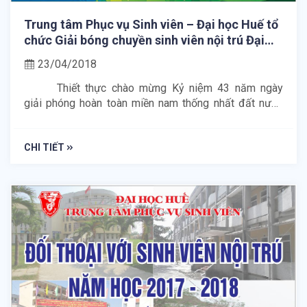
Trung tâm Phục vụ Sinh viên – Đại học Huế tổ
chức Giải bóng chuyền sinh viên nội trú Đại
học Huế lần VII, năm 2018.
23/04/2018
Thiết thực chào mừng Kỷ niệm 43 năm ngày
giải phóng hoàn toàn miền nam thống nhất đất nước
(30/04/1975-30/04/2018) và ngày Quốc tế lao động
01/05/2018. Nhằm phát huy phong trào TDTT và tinh
thần đoàn kết giao lưu trong sinh viên các khu nội
CHI TIẾT
trú.Trung tâm PVSV - Đại học Huế tổ chức Giải bóng
chuyền sinh viên nội trú
Đại học Huế lần thứ VII năm
2018 vào hai ngày 21 và 22 tháng 4 năm 2018.